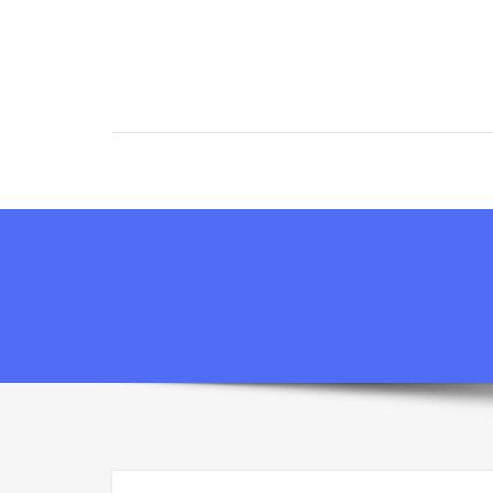
Skip to content