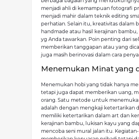
berbagai bagaian yang mendukungnya. A
menjadi ahli di kemampuan fotografi 
menjadi mahir dalam teknik editing 
perhatian. Selain itu, kreativitas dalam
handmade atau hasil kerajinan bambu,
yg Anda tawarkan. Poin penting dari s
memberikan tanggapan atau yang dicar
juga masih berinovasi dalam cara peny
Menemukan Minat yang 
Menemukan hobi yang tidak hanya menj
tetapi juga dapat memberikan uang, men
orang. Satu metode untuk menemuka
adalah dengan mengkaji ketertarikan da
memiliki ketertarikan dalam art dan k
kerajinan bambu, lukisan kayu yang da
mencoba seni mural jalan itu. Kegiatan
memberikan kepuasan pribadi tetapi 