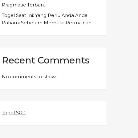
Pragmatic Terbaru
Togel Saat Ini: Yang Perlu Anda Anda
Pahami Sebelum Memulai Permainan
Recent Comments
No comments to show.
Togel SGP