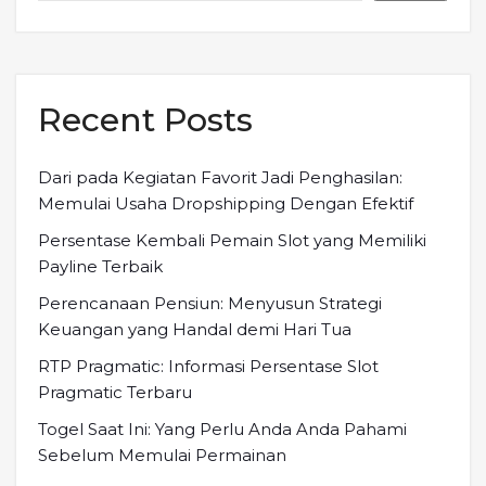
Recent Posts
Dari pada Kegiatan Favorit Jadi Penghasilan:
Memulai Usaha Dropshipping Dengan Efektif
Persentase Kembali Pemain Slot yang Memiliki
Payline Terbaik
Perencanaan Pensiun: Menyusun Strategi
Keuangan yang Handal demi Hari Tua
RTP Pragmatic: Informasi Persentase Slot
Pragmatic Terbaru
Togel Saat Ini: Yang Perlu Anda Anda Pahami
Sebelum Memulai Permainan