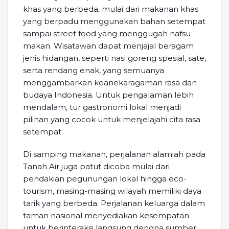
khas yang berbeda, mulai dari makanan khas
yang berpadu menggunakan bahan setempat
sampai street food yang menggugah nafsu
makan. Wisatawan dapat menjajal beragam
jenis hidangan, seperti nasi goreng spesial, sate,
serta rendang enak, yang semuanya
menggambarkan keanekaragaman rasa dan
budaya Indonesia. Untuk pengalaman lebih
mendalam, tur gastronomi lokal menjadi
pilihan yang cocok untuk menjelajahi cita rasa
setempat.
Di samping makanan, perjalanan alamiah pada
Tanah Air juga patut dicoba mulai dari
pendakian pegunungan lokal hingga eco-
tourism, masing-masing wilayah memiliki daya
tarik yang berbeda. Perjalanan keluarga dalam
taman nasional menyediakan kesempatan
untuk berinteraksi langsung dengna sumber