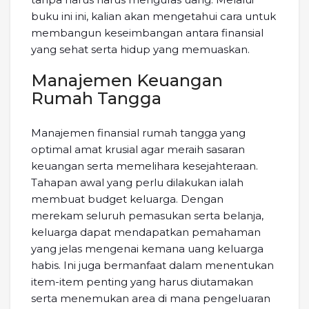
buku ini ini, kalian akan mengetahui cara untuk
membangun keseimbangan antara finansial
yang sehat serta hidup yang memuaskan.
Manajemen Keuangan
Rumah Tangga
Manajemen finansial rumah tangga yang
optimal amat krusial agar meraih sasaran
keuangan serta memelihara kesejahteraan.
Tahapan awal yang perlu dilakukan ialah
membuat budget keluarga. Dengan
merekam seluruh pemasukan serta belanja,
keluarga dapat mendapatkan pemahaman
yang jelas mengenai kemana uang keluarga
habis. Ini juga bermanfaat dalam menentukan
item-item penting yang harus diutamakan
serta menemukan area di mana pengeluaran