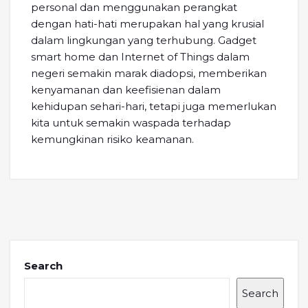
personal dan menggunakan perangkat
dengan hati-hati merupakan hal yang krusial
dalam lingkungan yang terhubung. Gadget
smart home dan Internet of Things dalam
negeri semakin marak diadopsi, memberikan
kenyamanan dan keefisienan dalam
kehidupan sehari-hari, tetapi juga memerlukan
kita untuk semakin waspada terhadap
kemungkinan risiko keamanan.
Search
Search