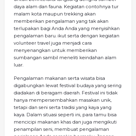
daya alam dan fauna. Kegiatan contohnya tur
malam kota maupun trekking akan
memberikan pengalaman yang tak akan
terlupakan bagi Anda Anda yang menyisihkan
pengalaman baru. ikut serta dengan kegiatan
volunteer travel juga menjadi cara
menyenangkan untuk memberikan
sumbangan sambil meneliti keindahan alam
luar.
Pengalaman makanan serta wisata bisa
digabungkan lewat festival budaya yang sering
diadakan di beragam daerah. Festival ini tidak
hanya mempersembahkan masakan unik,
tetapi dan seni serta tradisi yang kaya yang
kaya. Dalam situasi seperti ini, para tamu bisa
mencicipi makanan khas dan juga mengikuti
penampilan seni, membuat pengalaman