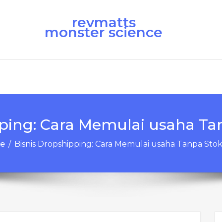
revmatts
monster science
pping: Cara Memulai usaha Ta
e
/
Bisnis Dropshipping: Cara Memulai usaha Tanpa Sto