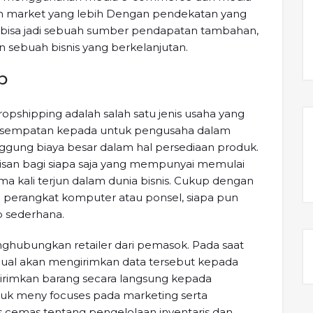
an market yang lebih Dengan pendekatan yang
ya bisa jadi sebuah sumber pendapatan tambahan,
 sebuah bisnis yang berkelanjutan.
p
pshipping adalah salah satu jenis usaha yang
kesempatan kepada untuk pengusaha dalam
ung biaya besar dalam hal persediaan produk.
isan bagi siapa saja yang mempunyai memulai
a kali terjun dalam dunia bisnis. Cukup dengan
 perangkat komputer atau ponsel, siapa pun
p sederhana.
nghubungkan retailer dari pemasok. Pada saat
ual akan mengirimkan data tersebut kepada
rimkan barang secara langsung kepada
uk meny focuses pada marketing serta
cemas tentang pengelolaan inventaris dan