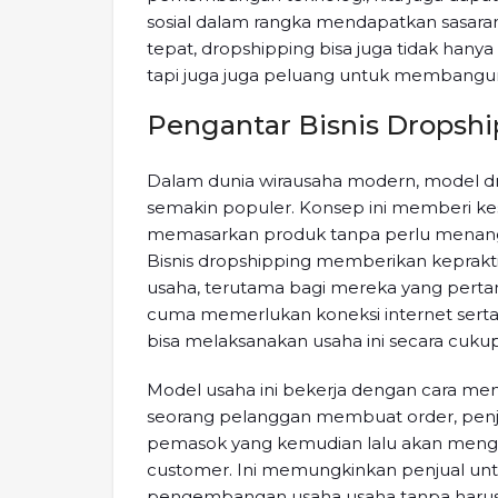
sosial dalam rangka mendapatkan sasar
tepat, dropshipping bisa juga tidak han
tapi juga juga peluang untuk membangun
Pengantar Bisnis Dropshi
Dalam dunia wirausaha modern, model dro
semakin populer. Konsep ini memberi 
memasarkan produk tanpa perlu menangg
Bisnis dropshipping memberikan keprakt
usaha, terutama bagi mereka yang pertam
cuma memerlukan koneksi internet serta
bisa melaksanakan usaha ini secara cuku
Model usaha ini bekerja dengan cara me
seorang pelanggan membuat order, penj
pemasok yang kemudian lalu akan mengi
customer. Ini memungkinkan penjual unt
pengembangan usaha usaha tanpa harus 